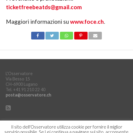
ticketfreebeatds@gmail.com
Maggiori informazioni su
www.foce.ch
.
L'Osservatore
Via Besso 15
CH-6900 Lugano
Tel. +41 91 210 22 40
posta@osservatore.ch
Il sito dell'Osservatore utilizza cookie per fornire il miglior
servizio possibile. Se Lei continua a navigare sul sito, acconsente