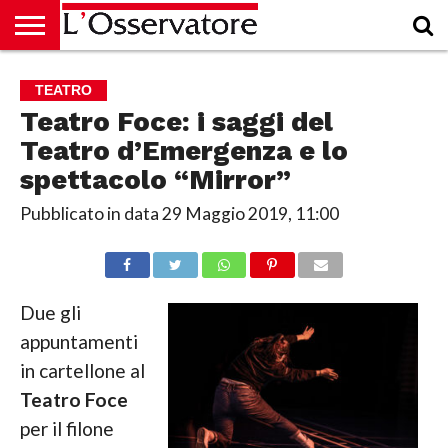
HOME
CULTURA
ECONOMIA
RUBRICHE
ARCHIVIO
PODCAST
ABBONAMENTO
CHI
ACCEDI
TEATRO
SIAMO
Teatro Foce: i saggi del
Teatro d’Emergenza e lo
spettacolo “Mirror”
Pubblicato in data
29 Maggio 2019, 11:00
Due gli
appuntamenti
in cartellone al
Teatro Foce
per il filone