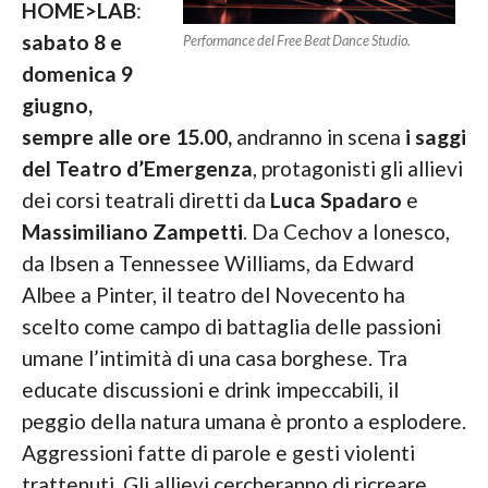
HOME>LAB
:
sabato 8 e
Performance del Free Beat Dance Studio.
domenica 9
giugno,
sempre alle ore 15.00,
andranno in scena
i saggi
del Teatro d’Emergenza
, protagonisti gli allievi
dei corsi teatrali diretti da
Luca Spadaro
e
Massimiliano Zampetti
. Da Cechov a Ionesco,
da Ibsen a Tennessee Williams, da Edward
Albee a Pinter, il teatro del Novecento ha
scelto come campo di battaglia delle passioni
umane l’intimità di una casa borghese. Tra
educate discussioni e drink impeccabili, il
peggio della natura umana è pronto a esplodere.
Aggressioni fatte di parole e gesti violenti
trattenuti. Gli allievi cercheranno di ricreare