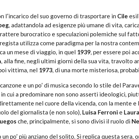
n l’incarico del suo governo di trasportare in
Cile
esil
peg
, adattandola ad esigenze più umane di vita, caric
rattere burocratico e speculazioni polemiche sul fatto
il regista utilizza come paradigma per la nostra conte
ca un mese di viaggio, in quel
1939
, per essere poi a
a
, alla fine, negli ultimi giorni della sua vita, travolto a
poi vittima, nel
1973
, di una morte misteriosa, proba
nzone e un po’ di musica secondo lo stile del Parave
 in cui a predominare non sono asserti ideologici, piu
direttamente nel cuore della vicenda, con la mente e
olo del giornalista (e non solo),
Luisa Ferroni
e
Laura
fuegos
che, principalmente, si sono divisi il ruolo di
Ne
o un po’ più anziano del solito. Si replica questa sera, 