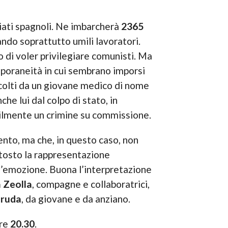
iati spagnoli. Ne imbarcherà
2365
ando soprattutto umili lavoratori.
 di voler privilegiare comunisti. Ma
mporaneità in cui sembrano imporsi
ccolti da un giovane medico di nome
nche lui dal colpo di stato, in
bilmente un crimine su commissione.
nto, ma che, in questo caso, non
ttosto la rappresentazione
 l’emozione. Buona l’interpretazione
 Zeolla
, compagne e collaboratrici,
ruda
, da giovane e da anziano.
ore
20.30
.