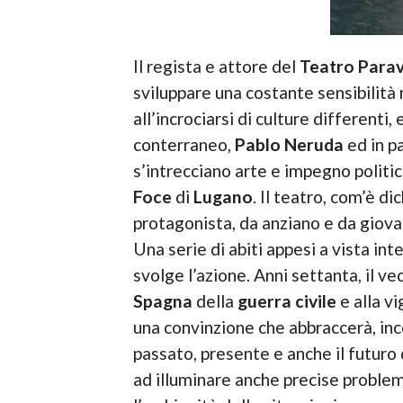
Il regista e attore del
Teatro Para
sviluppare una costante sensibilità 
all’incrociarsi di culture different
conterraneo,
Pablo Neruda
ed in p
s’intrecciano arte e impegno politi
Foce
di
Lugano
. Il teatro, com’è di
protagonista, da anziano e da giovan
Una serie di abiti appesi a vista in
svolge l’azione. Anni settanta, il v
Spagna
della
guerra civile
e alla vi
una convinzione che abbraccerà, inco
passato, presente e anche il futuro d
ad illuminare anche precise problema