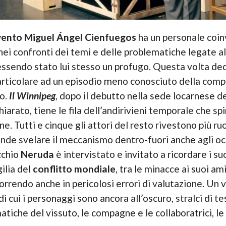
vento Miguel Ángel Cienfuegos
ha un personale coin
nei confronti dei temi e delle problematiche legate al
i, essendo stato lui stesso un profugo. Questa volta d
articolare ad un episodio meno conosciuto della compli
co.
Il Winnipeg
, dopo il debutto nella sede locarnese d
chiarato, tiene le fila dell’andirivieni temporale che s
e. Tutti e cinque gli attori del resto rivestono più ruo
tende svelare il meccanismo dentro-fuori anche agli occ
ecchio
Neruda
è intervistato e invitato a ricordare i suo
gilia del
conflitto mondiale
, tra le minacce ai suoi a
rrendo anche in pericolosi errori di valutazione. Un 
i cui i personaggi sono ancora all’oscuro, stralci di te
tiche del vissuto, le compagne e le collaboratrici, le