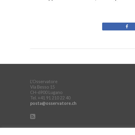
L'Osservatore
Via Besso 15
CH-6900 Lugano
Tel. +41 91 210 22 40
posta@osservatore.ch