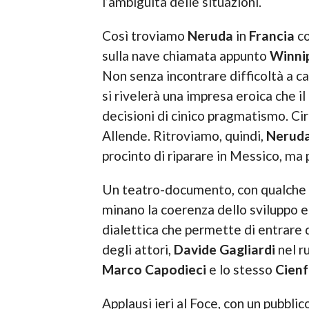
l’ambiguità delle situazioni.
Così troviamo
Neruda
in
Francia
co
sulla nave chiamata appunto
Winni
Non senza incontrare difficoltà a ca
si rivelerà una impresa eroica che 
decisioni di cinico pragmatismo. Cir
Allende. Ritroviamo, quindi,
Nerud
procinto di riparare in Messico, ma 
Un teatro-documento, con qualche ca
minano la coerenza dello sviluppo e
dialettica che permette di entrare 
degli attori,
Davide Gagliardi
nel ru
Marco Capodieci
e lo stesso
Cien
Applausi ieri al Foce, con un pubblic