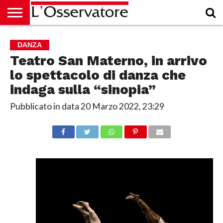
HOME
CULTURA
ECONOMIA
RUBRICHE
ARCHIVIO
PODCAST
ABBONAMENTO
CHI
ACCEDI
DANZA
SIAMO
Teatro San Materno, in arrivo
lo spettacolo di danza che
indaga sulla “sinopia”
Pubblicato in data
20 Marzo 2022, 23:29