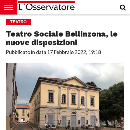
HOME
TEATRO
CULTURA
ECONOMIA
RUBRICHE
ARCHIVIO
PODCAST
ABBONAMENTO
CHI
ACCEDI
SIAMO
Teatro Sociale Bellinzona, le
nuove disposizioni
Pubblicato in data
17 Febbraio 2022, 19:18