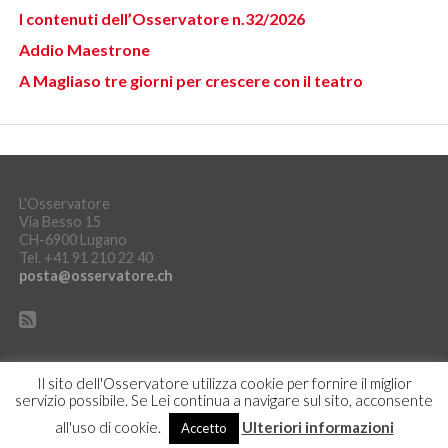
I contenuti dell’Osservatore n.32/2026
Addio Maestrone
A Magliaso tre giorni per crescere con il teatro
L'Osservatore
Via Besso 15
CH-6900 Lugano
Tel. +41 91 210 22 40
posta@osservatore.ch
Il sito dell'Osservatore utilizza cookie per fornire il miglior
servizio possibile. Se Lei continua a navigare sul sito, acconsente
DICHIARAZIONE SULLA PROTEZIONE DEI DATI
ACCEDI
all'uso di cookie.
Ulteriori informazioni
Accetto
Copyright © L'Osservatore