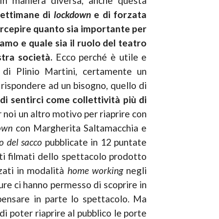
In maniera diversa, anche questa
settimane di
lockdown
e di forzata
ercepire quanto sia importante per
amo e quale sia il ruolo del teatro
tra società.
Ecco perché è utile e
di Plinio Martini, certamente un
rispondere ad un bisogno, quello di
i sentirci come collettività più di
 noi un altro motivo per riaprire con
own
con Margherita Saltamacchia e
do del sacco
pubblicate in 12 puntate
ti filmati dello spettacolo prodotto
zzati in modalità
home working
negli
ure ci hanno permesso di scoprire in
pensare in parte lo spettacolo. Ma
i poter riaprire al pubblico le porte