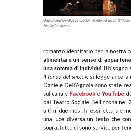
Una fotografia dello spettacolo “Il fondo del sacco”. © Paolo 
Sociale Bellinzona
romanzo identitario per la nostra 
alimentare un senso di appartenenz
una somma di individui.
Il bisogno 
Il fondo del sacco
», si legge ancora
Daniele Dell’Agnola sono state rea
sul canale
Facebook
e
YouTube
de
dal Teatro Sociale Bellinzona nel 2
ultimi due mesi. In essi lettura e 
una luce diversa un testo che com
soprattutto ci sono servite per tene