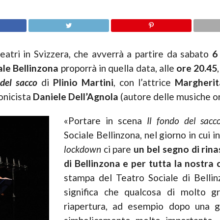
teatri in Svizzera, che avverrà a partire da sabato
6
ale Bellinzona
proporrà in quella data, alle
ore 20.45
 del sacco
di
Plinio Martini
, con l’attrice
Margherit
monicista
Daniele Dell’Agnola
(autore delle musiche ori
«Portare in scena
Il fondo del sacc
Sociale Bellinzona, nel giorno in cui in
lockdown
ci pare
un bel segno di rinas
di Bellinzona e per tutta la nostra
stampa del Teatro Sociale di Bellin
significa che qualcosa di molto g
riapertura, ad esempio dopo una