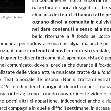
simbolicamente molto importante. 
riapertura è carica di significati.
Le 
chiusura dei teatri ci hanno fatto p
Battaglia – Teatro
ognuno di noi la comunità in cui vivi
nel dare contenuti e senso alla nos
bello ritornare a
Il fondo del sacco
comunità: per soddisfare una nostalgia, ma anche per 
a, di dare contenuti al nostro contesto sociale, d
struggente di sentirci comunità, appunto». «Ma c’è per
 nel comunicato, dove si precisa che durante il
lockd
lizzate delle videoletture musicate tratte da
Il fon
l Teatro Sociale Bellinzona. «Non si tratta di estrat
019, ma di videoclip originali di pochi minuti, reali
musica interagiscono in modo nuovo. Queste videolett
e pochi altri ci appartiene, inducendoci anche a ri
rci compagnia in quelle difficili settimane, in attesa d