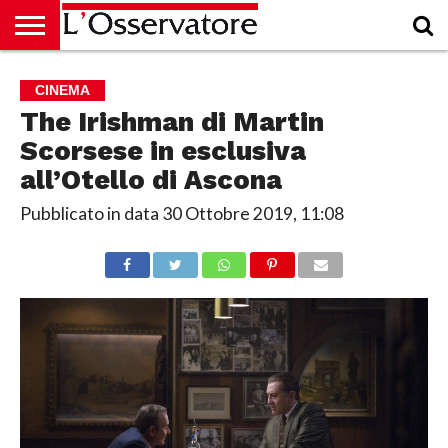
HOME
CULTURA
ECONOMIA
RUBRICHE
ARCHIVIO
PODCAST
ABBONAMENTO
CHI
ACCEDI
CINEMA
SIAMO
The Irishman di Martin
Scorsese in esclusiva
all’Otello di Ascona
Pubblicato in data
30 Ottobre 2019, 11:08