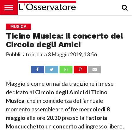
HOME
CULTURA
ECONOMIA
RUBRICHE
ARCHIVIO
PODCAST
ABBONAMENTO
CHI
ACCEDI
MUSICA
SIAMO
Ticino Musica: il concerto del
Circolo degli Amici
Pubblicato in data
3 Maggio 2019, 13:56
Maggio è come ormai da tradizione il mese
dedicato al
Circolo degli Amici di Ticino
Musica
, che in coincidenza dell’annuale
momento assembleare offre
mercoledì 8
maggio
alle ore
20.30
presso la
Fattoria
Moncucchetto
un
concerto
ad ingresso libero,