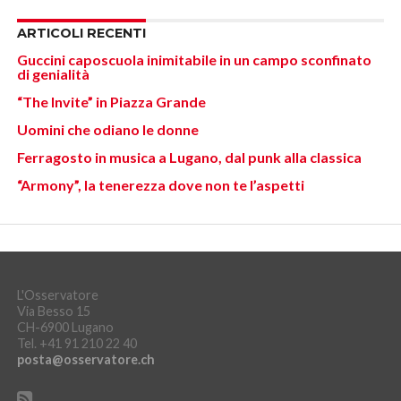
ARTICOLI RECENTI
Guccini caposcuola inimitabile in un campo sconfinato
di genialità
“The Invite” in Piazza Grande
Uomini che odiano le donne
Ferragosto in musica a Lugano, dal punk alla classica
“Armony”, la tenerezza dove non te l’aspetti
L'Osservatore
Via Besso 15
CH-6900 Lugano
Tel. +41 91 210 22 40
posta@osservatore.ch