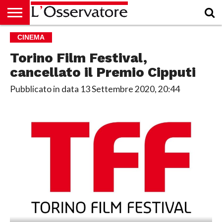
HOME
CINEMA
CULTURA
ECONOMIA
RUBRICHE
ARCHIVIO
PODCAST
ABBONAMENTO
CHI
ACCEDI
SIAMO
Torino Film Festival,
cancellato il Premio Cipputi
Pubblicato in data
13 Settembre 2020, 20:44