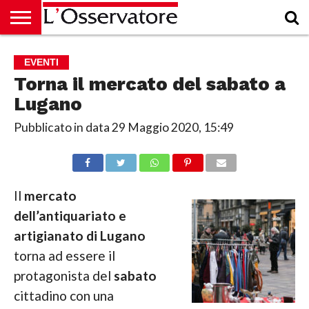
HOME
CULTURA
ECONOMIA
RUBRICHE
ARCHIVIO
PODCAST
ABBONAMENTO
CHI
ACCEDI
EVENTI
SIAMO
Torna il mercato del sabato a
Lugano
Pubblicato in data
29 Maggio 2020, 15:49
Il
mercato
dell’antiquariato e
artigianato di Lugano
torna ad essere il
protagonista del
sabato
cittadino con una