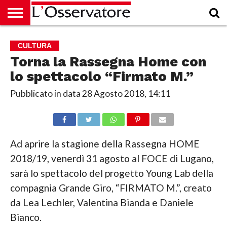
HOME
CULTURA
ECONOMIA
RUBRICHE
ARCHIVIO
PODCAST
ABBONAMENTO
CHI
ACCEDI
CULTURA
SIAMO
Torna la Rassegna Home con
lo spettacolo “Firmato M.”
Pubblicato in data
28 Agosto 2018, 14:11
Ad aprire la stagione della Rassegna HOME
2018/19, venerdì 31 agosto al FOCE di Lugano,
sarà lo spettacolo del progetto Young Lab della
compagnia Grande Giro, “FIRMATO M.”, creato
da Lea Lechler, Valentina Bianda e Daniele
Bianco.