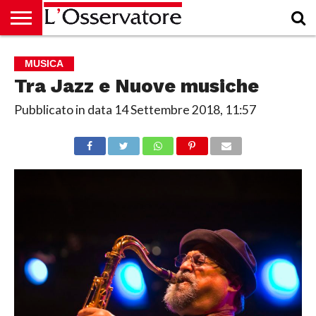
HOME
CULTURA
ECONOMIA
RUBRICHE
ARCHIVIO
PODCAST
ABBONAMENTO
CHI
ACCEDI
MUSICA
SIAMO
Tra Jazz e Nuove musiche
Pubblicato in data
14 Settembre 2018, 11:57