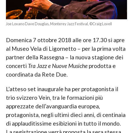
Joe Lovano Dave Douglas, Monterey Jazz Festival, ©Craig Lovell
Domenica 7 ottobre 2018 alle ore 17.30 si apre
al Museo Vela di Ligornetto – per la prima volta
partner della Rassegna – la nuova stagione dei
concerti
Tra Jazz e Nuove Musiche
prodotta e
coordinata da Rete Due.
L’atteso set inaugurale ha per protagonista il
trio svizzero Vein, tra le formazioni più
apprezzate dell’avanguardia europea,
protagonista, negli ultimi dieci anni, di centinaia
di applauditissime esibizioni in tutto il mondo.
La registrazione verrà proposta la sera stessa