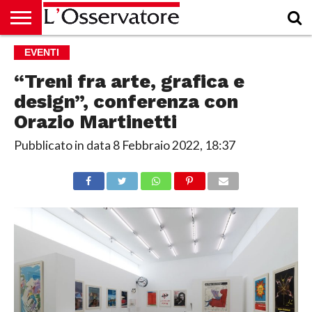
HOME
EVENTI
CULTURA
ECONOMIA
RUBRICHE
ARCHIVIO
PODCAST
ABBONAMENTO
CHI
ACCEDI
SIAMO
“Treni fra arte, grafica e
design”, conferenza con
Orazio Martinetti
Pubblicato in data
8 Febbraio 2022, 18:37