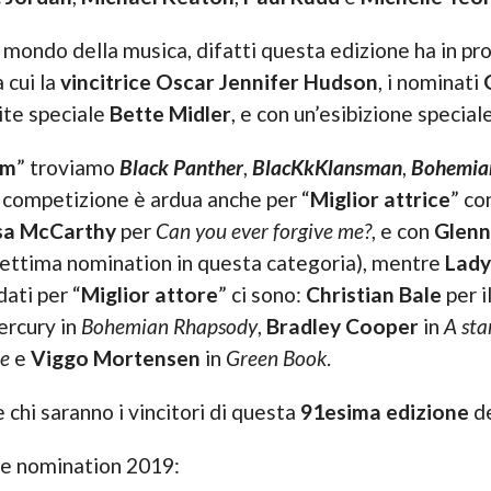
 mondo della musica, difatti questa edizione ha in p
 cui la
vincitrice Oscar Jennifer Hudson
, i nominati
pite speciale
Bette Midler
, e con un’esibizione special
lm
” troviamo
Black Panther
,
BlacKkKlansman
,
Bohemia
a competizione è ardua anche per “
Miglior attrice
” co
sa McCarthy
per
Can you ever forgive me?
, e con
Glenn
settima nomination in questa categoria), mentre
Lady
dati per “
Miglior attore
” ci sono:
Christian Bale
per i
ercury in
Bohemian Rhapsody
,
Bradley Cooper
in
A sta
te
e
Viggo Mortensen
in
Green Book
.
chi saranno i vincitori di questa
91esima edizione
d
lle nomination 2019: