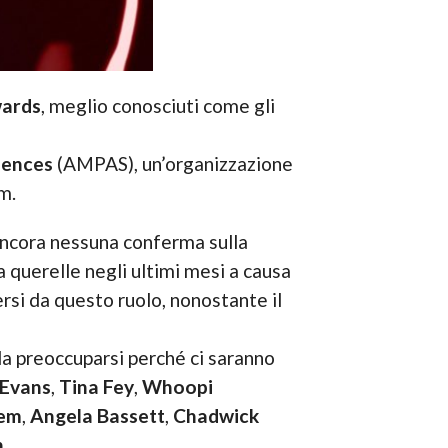
ards
, meglio conosciuti come gli
iences
(AMPAS), un’organizzazione
m.
ancora nessuna conferma sulla
a querelle negli ultimi mesi a causa
ersi da questo ruolo, nonostante il
da preoccuparsi perché ci saranno
 Evans
,
Tina Fey
,
Whoopi
dem
,
Angela Bassett
,
Chadwick
h
.