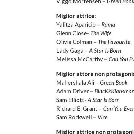
Viggo Mortensen –
Green Boo
Miglior attrice:
Yalitza Aparicio –
Roma
Glenn Close-
The Wife
Olivia Colman –
The Favourite
Lady Gaga –
A Star Is Born
Melissa McCarthy –
Can You Ev
Miglior attore non protagoni
Mahershala Ali –
Green Book
Adam Driver –
BlacKkKlansma
Sam Elliott-
A Star Is Born
Richard E. Grant –
Can You Ever
Sam Rockwell –
Vice
Miglior attrice non protagoni