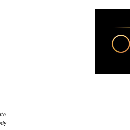
ate
ody