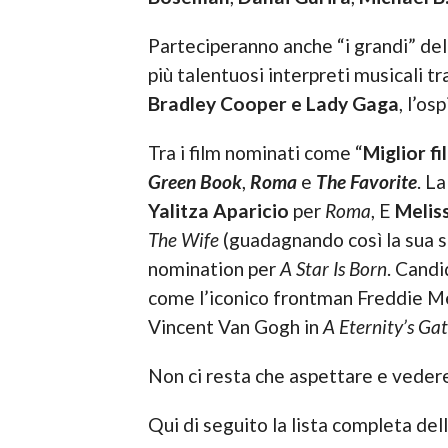
Parteciperanno anche “i grandi” del
più talentuosi interpreti musicali tra
Bradley Cooper e Lady Gaga
, l’os
Tra i film nominati come “
Miglior fi
Green Book
,
Roma
e
The Favorite
. L
Yalitza Aparicio
per
Roma
, E
Melis
The Wife
(guadagnando così la sua 
nomination per
A Star Is Born
. Candi
come l’iconico frontman Freddie M
Vincent Van Gogh in
A Eternity’s Ga
Non ci resta che aspettare e vedere 
Qui di seguito la lista completa de