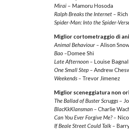
Mirai
– Mamoru Hosoda
Ralph Breaks the Internet –
Rich 
Spider-Man: Into the Spider-Vers
Miglior cortometraggio di an
Animal Behaviour –
Alison Snow
Bao –
Domee Shi
Late Afternoon –
Louise Bagnal
One Small Step –
Andrew Cheswo
Weekends –
Trevor Jimenez
Miglior sceneggiatura non ori
The Ballad of Buster Scruggs
– Jo
BlacKkKlansman –
Charlie Wach
Can You Ever Forgive Me? –
Nico
If Beale Street Could Talk –
Barry