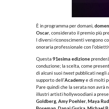
È in programma per domani,
domeni
Oscar
, considerato il premio più pr
I diversi riconoscimenti vengono con
onoraria professionale con l’obietti
Questa
91esima edizione
prenderà 
conduzione; la scelta, come present
di alcuni suoi
tweet
pubblicati negli 
supporto dell’
Academy
e di molti 
Pare quindi che la serata non avrà 
illustri artisti hollywoodiani a pre
Goldberg
,
Amy Poehler
,
Maya Rud
Boseman
,
Danai Gurira
,
Michael B