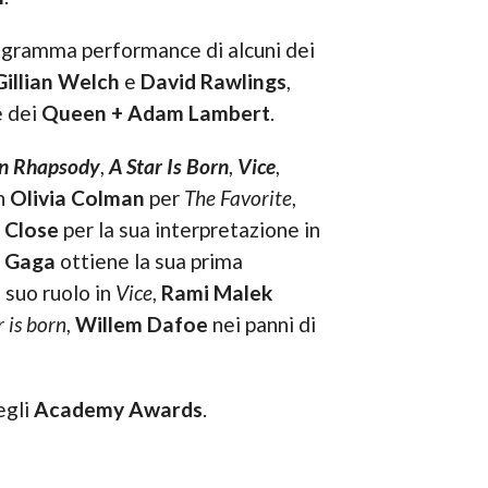
rogramma performance di alcuni dei
Gillian Welch
e
David Rawlings
,
e dei
Queen + Adam Lambert
.
n Rhapsody
,
A Star Is Born
,
Vice
,
n
Olivia Colman
per
The Favorite
,
 Close
per la sua interpretazione in
 Gaga
ottiene la sua prima
l suo ruolo in
Vice
,
Rami Malek
r is born
,
Willem Dafoe
nei panni di
egli
Academy Awards
.