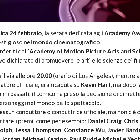
ca 24 febbraio
, la serata dedicata agli
Academy Aw
estigioso nel
mondo cinematografico
.
feriti dall’
Academy of Motion Picture Arts and Sc
vo dichiarato di promuovere le arti e le scienze dei fil
il via alle ore
20.00
(orario di Los Angeles), mentre 
atore ufficiale, era ricaduta su
Kevin Hart
, ma dopo l
anni passati, il comico ha preso la decisione di dimett
personaggi nel mondo dello spettacolo.
nessun conduttore o conduttrice ufficiale, ma non c’è 
sentare i premi, come per esempio:
Daniel Craig
,
Chris
olph
,
Tessa Thompson
,
Constance Wu
,
Javier Bar
. Jordan
,
Michael Keaton
,
Paul Rudd
e
Michelle Yeo