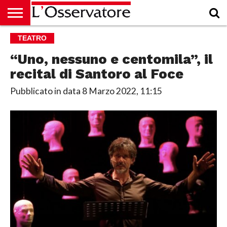
HOME
TEATRO
CULTURA
ECONOMIA
RUBRICHE
ARCHIVIO
PODCAST
ABBONAMENTO
CHI
ACCEDI
SIAMO
“Uno, nessuno e centomila”, il
recital di Santoro al Foce
Pubblicato in data
8 Marzo 2022, 11:15