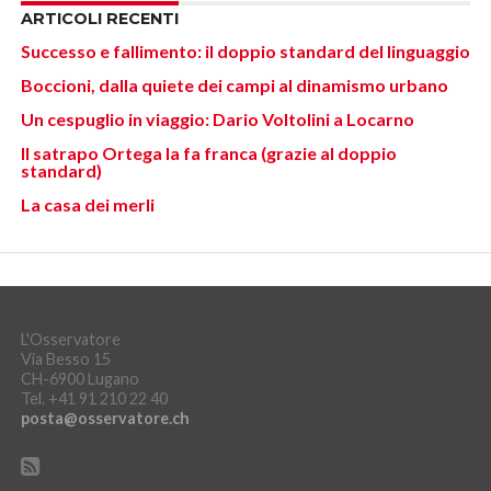
ARTICOLI RECENTI
Successo e fallimento: il doppio standard del linguaggio
Boccioni, dalla quiete dei campi al dinamismo urbano
Un cespuglio in viaggio: Dario Voltolini a Locarno
Il satrapo Ortega la fa franca (grazie al doppio
standard)
La casa dei merli
L'Osservatore
Via Besso 15
CH-6900 Lugano
Tel. +41 91 210 22 40
posta@osservatore.ch