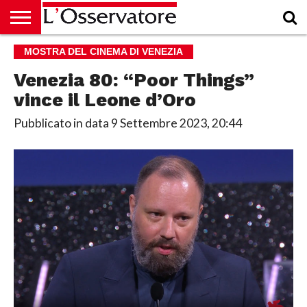
HOME
MOSTRA DEL CINEMA DI VENEZIA
CULTURA
ECONOMIA
RUBRICHE
ARCHIVIO
PODCAST
ABBONAMENTO
CHI
ACCEDI
SIAMO
Venezia 80: “Poor Things”
vince il Leone d’Oro
Pubblicato in data
9 Settembre 2023, 20:44