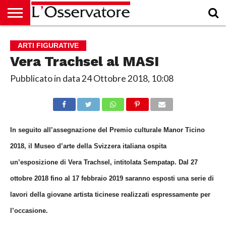
HOME
CULTURA
ECONOMIA
RUBRICHE
ARCHIVIO
PODCAST
ABBONAMENTO
CHI
ACCEDI
ARTI FIGURATIVE
SIAMO
Vera Trachsel al MASI
Pubblicato in data
24 Ottobre 2018, 10:08
In seguito all’assegnazione del Premio culturale Manor Ticino
2018, il Museo d’arte della Svizzera italiana ospita
un’esposizione di Vera Trachsel, intitolata Sempatap. Dal 27
ottobre 2018 fino al 17 febbraio 2019 saranno esposti una serie di
lavori della giovane artista ticinese realizzati espressamente per
l’occasione.