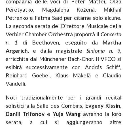
compagnia delle voci di Peter Mattei, Olga
Peretyatko, Magdalena Kožená, Mikhail
Petrenko e Fatma Saïd per citarne solo alcune.
La seconda serata del Direttore Musicale della
Verbier Chamber Orchestra proporrà il
Concerto
n. 1
di Beethoven, eseguito da
Martha
Argerich
, e dalla magistrale
Sinfonia n. 9
,
arricchita dal Münchener Bach-Chor. Il VFCO si
esibirà successivamente con András Schiff,
Reinhard Goebel, Klaus Mäkelä e Claudio
Vandelli.
Noti tradizionalmente per i grandi recital
solistici alla Salle des Combins,
Evgeny Kissin
,
Daniil
Trifonov
e
Yuja Wang
avranno la loro
serata, a cui si aggiungeranno altre