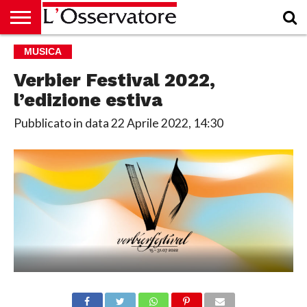
HOME
MUSICA
CULTURA
ECONOMIA
RUBRICHE
ARCHIVIO
PODCAST
ABBONAMENTO
CHI
ACCEDI
SIAMO
Verbier Festival 2022,
l’edizione estiva
Pubblicato in data
22 Aprile 2022, 14:30