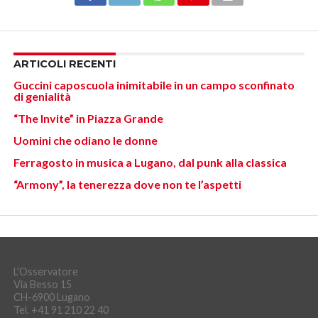
ARTICOLI RECENTI
Guccini caposcuola inimitabile in un campo sconfinato
di genialità
“The Invite” in Piazza Grande
Uomini che odiano le donne
Ferragosto in musica a Lugano, dal punk alla classica
“Armony”, la tenerezza dove non te l’aspetti
L'Osservatore
Via Besso 15
CH-6900 Lugano
Tel. +41 91 210 22 40