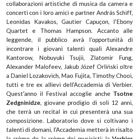
collaborazioni artistiche di musica da camera e
concerti con i loro amici e partner András Schiff,
Leonidas Kavakos, Gautier Capuçon, l’Ebony
Quartet e Thomas Hampson. Accanto alle
leggende, il pubblico avrà l’opportunità di
incontrare i giovani talenti quali Alexandre
Kantorow, Nobuyuki Tsujii, Zlatomir Fung,
Alexander Malofeev, Jakub Józef Orliński oltre
a Daniel Lozakovich, Mao Fujita, Timothy Chooi,
tutti e tre ex allievi dell’Accademia di Verbier.
Quest’anno il Festival accoglie anche
Tsotne
Zedgninidze
, giovane prodigio di soli 12 anni,
che terrà un recital in cui presenterà una sua
composizione. Laboratorio dove si coltivano i
talenti di domani, l’Accademia metterà in risalto
la crème de la crème dei musicisti; la
Verbier