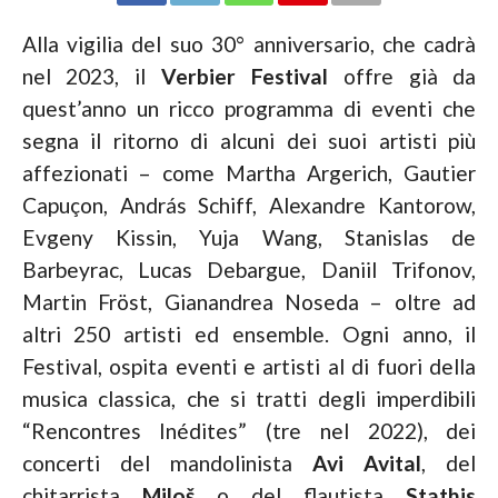
Alla vigilia del suo 30° anniversario, che cadrà
nel 2023, il
Verbier Festival
offre già da
quest’anno un ricco programma di eventi che
segna il ritorno di alcuni dei suoi artisti più
affezionati – come Martha Argerich, Gautier
Capuçon, András Schiff, Alexandre Kantorow,
Evgeny Kissin, Yuja Wang, Stanislas de
Barbeyrac, Lucas Debargue, Daniil Trifonov,
Martin Fröst, Gianandrea Noseda – oltre ad
altri 250 artisti ed ensemble. Ogni anno, il
Festival, ospita eventi e artisti al di fuori della
musica classica, che si tratti degli imperdibili
“Rencontres Inédites” (tre nel 2022), dei
concerti del mandolinista
Avi Avital
, del
chitarrista
Miloš
o del flautista
Stathis