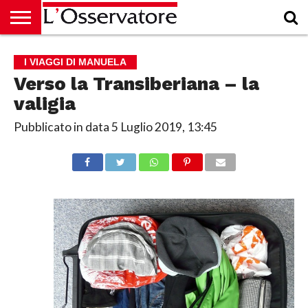
HOME
CULTURA
ECONOMIA
RUBRICHE
ARCHIVIO
PODCAST
ABBONAMENTO
CHI
ACCEDI
I VIAGGI DI MANUELA
SIAMO
Verso la Transiberiana – la
valigia
Pubblicato in data
5 Luglio 2019, 13:45