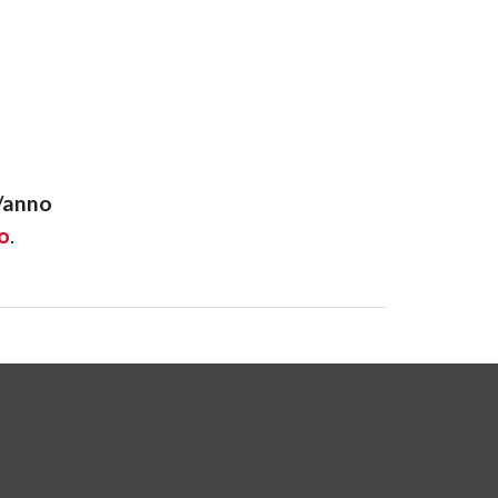
-/anno
o
.