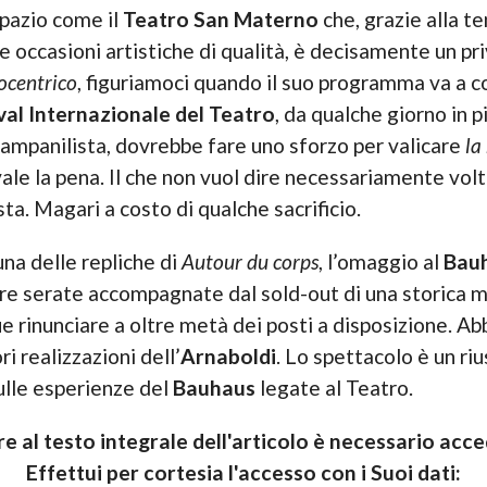
spazio come il
Teatro San Materno
che, grazie alla t
re occasioni artistiche di qualità, è decisamente un pri
ocentrico
, figuriamoci quando il suo programma va a 
val Internazionale del Teatro
, da qualche giorno in 
 campanilista, dovrebbe fare uno sforzo per valicare
la
le la pena. Il che non vuol dire necessariamente volt
sta. Magari a costo di qualche sacrificio.
una delle repliche di
Autour du corps
, l’omaggio al
Bau
e serate accompagnate dal sold-out di una storica ma
e rinunciare a oltre metà dei posti a disposizione. A
i realizzazioni dell’
Arnaboldi
. Lo spettacolo è un riu
ulle esperienze del
Bauhaus
legate al Teatro.
e al testo integrale dell'articolo è necessario acced
Effettui per cortesia l'accesso con i Suoi dati: