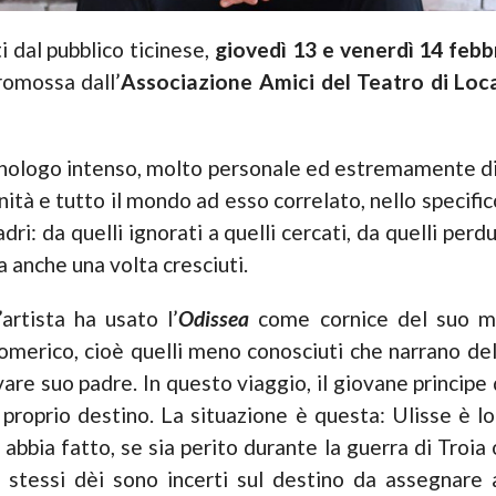
i dal pubblico ticinese,
giovedì 13 e venerdì 14 febb
promossa dall’
Associazione Amici del Teatro di Loc
nologo intenso, molto personale ed estremamente div
ità e tutto il mondo ad esso correlato, nello specifico 
dri: da quelli ignorati a quelli cercati, da quelli perdut
sta anche una volta cresciuti.
artista ha usato l’
Odissea
come cornice del suo mon
 omerico, cioè quelli meno conosciuti che narrano de
ovare suo padre. In questo viaggio, il giovane principe 
proprio destino. La situazione è questa: Ulisse è lo
bbia fatto, se sia perito durante la guerra di Troia 
tessi dèi sono incerti sul destino da assegnare all