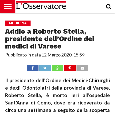
HOME
CULTURA
ECONOMIA
RUBRICHE
ARCHIVIO
PODCAST
ABBONAMENTO
CHI
ACCEDI
MEDICINA
SIAMO
Addio a Roberto Stella,
presidente dell’Ordine dei
medici di Varese
Pubblicato in data
12 Marzo 2020, 15:59
Il presidente dell’Ordine dei Medici-Chirurghi
e degli Odontoiatri della provincia di Varese,
Roberto Stella, è morto ieri all’ospedale
Sant’Anna di Como, dove era ricoverato da
circa una settimana a seguito della scoperta