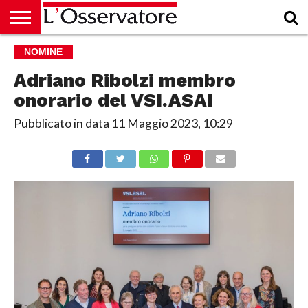
HOME
NOMINE
CULTURA
ECONOMIA
RUBRICHE
ARCHIVIO
PODCAST
ABBONAMENTO
CHI
ACCEDI
SIAMO
Adriano Ribolzi membro
onorario del VSI.ASAI
Pubblicato in data
11 Maggio 2023, 10:29