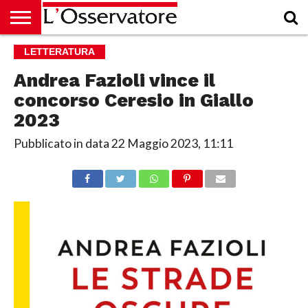
HOME
LETTERATURA
CULTURA
ECONOMIA
RUBRICHE
ARCHIVIO
PODCAST
ABBONAMENTO
CHI
ACCEDI
SIAMO
Andrea Fazioli vince il
concorso Ceresio in Giallo
2023
Pubblicato in data
22 Maggio 2023, 11:11