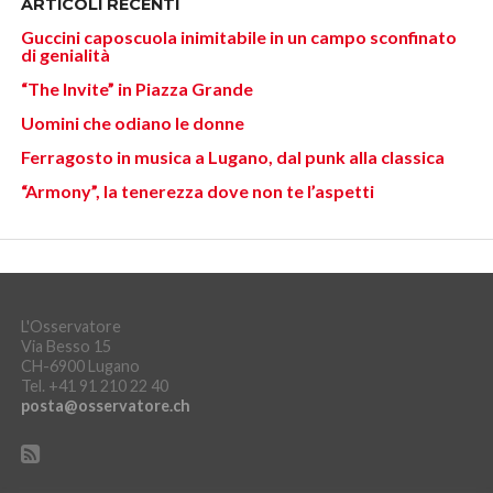
ARTICOLI RECENTI
Guccini caposcuola inimitabile in un campo sconfinato
di genialità
“The Invite” in Piazza Grande
Uomini che odiano le donne
Ferragosto in musica a Lugano, dal punk alla classica
“Armony”, la tenerezza dove non te l’aspetti
L'Osservatore
Via Besso 15
CH-6900 Lugano
Tel. +41 91 210 22 40
posta@osservatore.ch