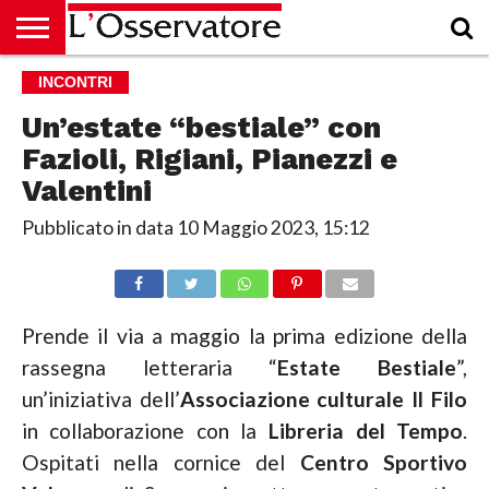
HOME
INCONTRI
CULTURA
ECONOMIA
RUBRICHE
ARCHIVIO
PODCAST
ABBONAMENTO
CHI
ACCEDI
SIAMO
Un’estate “bestiale” con
Fazioli, Rigiani, Pianezzi e
Valentini
Pubblicato in data
10 Maggio 2023, 15:12
Prende il via a maggio la prima edizione della
rassegna letteraria “
Estate Bestiale
”,
un’iniziativa dell’
Associazione culturale Il Filo
in collaborazione con la
Libreria del Tempo
.
Ospitati nella cornice del
Centro Sportivo