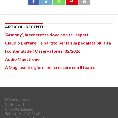
ARTICOLI RECENTI
“Armony”, la tenerezza dove non te l’aspetti
Claudio Bertarelli è partito per la sua pedalata più alta
I contenuti dell’Osservatore n.32/2026
Addio Maestrone
A Magliaso tre giorni per crescere con il teatro
L'Osservatore
Via Besso 15
CH-6900 Lugano
Tel. +41 91 210 22 40