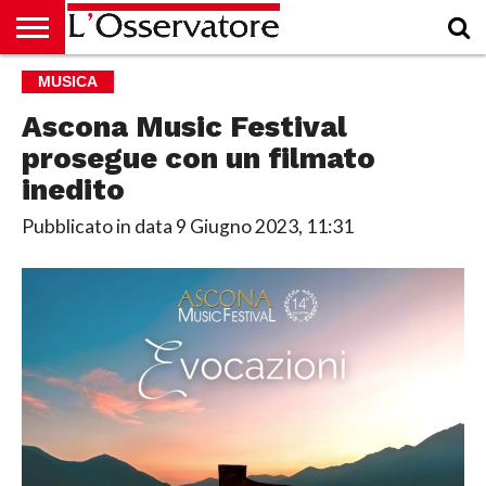
HOME
MUSICA
CULTURA
ECONOMIA
RUBRICHE
ARCHIVIO
PODCAST
ABBONAMENTO
CHI
ACCEDI
SIAMO
Ascona Music Festival
prosegue con un filmato
inedito
Pubblicato in data
9 Giugno 2023, 11:31