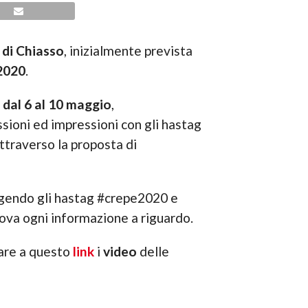
 di Chiasso
, inizialmente prevista
 2020
.
o
dal 6 al 10 maggio
,
ssioni ed impressioni con gli hastag
attraverso la proposta di
iungendo gli hastag #crepe2020 e
 trova ogni informazione a riguardo.
vare a questo
link
i
video
delle