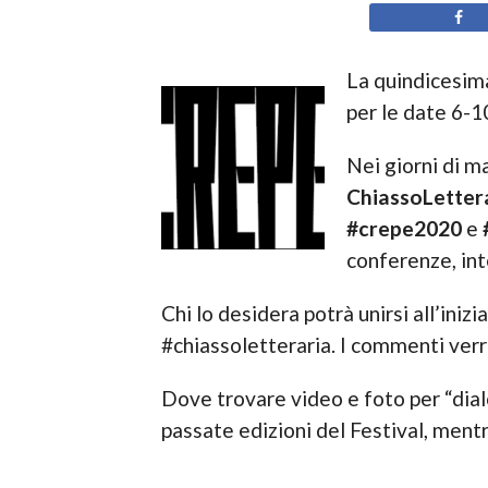
La quindicesim
per le date 6-1
Nei giorni di m
ChiassoLetter
#crepe2020
e
conferenze, inte
Chi lo desidera potrà unirsi all’ini
#chiassoletteraria. I commenti verra
Dove trovare video e foto per “dia
passate edizioni del Festival, ment