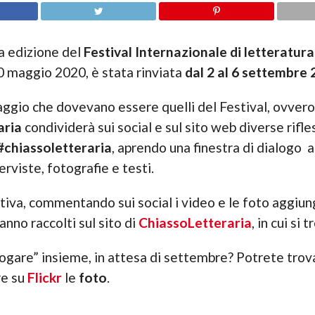
a edizione del
Festival Internazionale di letteratura
0 maggio 2020, è stata rinviata
dal 2 al 6 settembre
aggio che dovevano essere quelli del Festival, ovver
aria
condividerà sui social e sul sito web diverse rifle
#chiassoletteraria
, aprendo una finestra di dialogo 
rviste, fotografie e testi.
ziativa, commentando sui social i video e le foto agg
nno raccolti sul sito di
ChiassoLetteraria
, in cui si
logare” insieme, in attesa di settembre? Potrete tro
re su
Flickr
le
foto
.