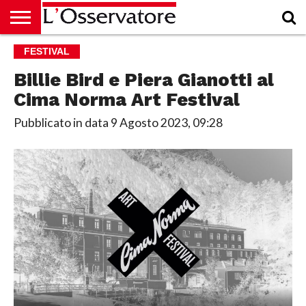
HOME
FESTIVAL
CULTURA
ECONOMIA
RUBRICHE
ARCHIVIO
PODCAST
ABBONAMENTO
CHI
ACCEDI
SIAMO
Billie Bird e Piera Gianotti al
Cima Norma Art Festival
Pubblicato in data
9 Agosto 2023, 09:28