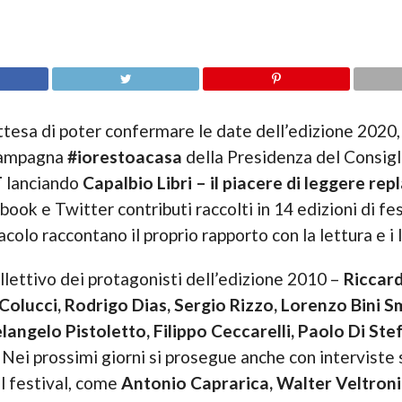
attesa di poter confermare le date dell’edizione 2020
 campagna
#iorestoacasa
della Presidenza del Consigli
T
lanciando
Capalbio Libri – il piacere di leggere rep
k e Twitter contributi raccolti in 14 edizioni di festi
colo raccontano il proprio rapporto con la lettura e i li
llettivo dei protagonisti dell’edizione 2010 –
Riccard
a Colucci, Rodrigo Dias, Sergio Rizzo, Lorenzo Bini 
langelo Pistoletto, Filippo Ceccarelli, Paolo Di Ste
? Nei prossimi giorni si prosegue anche con interviste 
el festival, come
Antonio Caprarica, Walter Veltroni