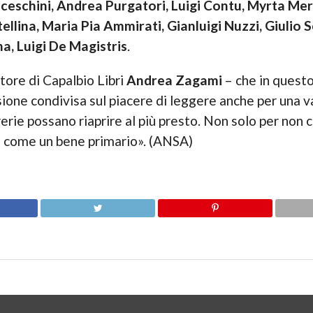
ceschini, Andrea Purgatori, Luigi Contu, Myrta Mer
llina, Maria Pia Ammirati, Gianluigi Nuzzi, Giulio Sc
a, Luigi De Magistris
.
tore di Capalbio Libri
Andrea Zagami
– che in questo
sione condivisa sul piacere di leggere anche per una v
erie possano riaprire al più presto. Non solo per non 
ura come un bene primario». (ANSA)