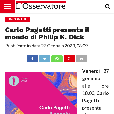
HOME
INCONTRI
CULTURA
ECONOMIA
RUBRICHE
ARCHIVIO
PODCAST
ABBONAMENTO
CHI
ACCEDI
SIAMO
Carlo Pagetti presenta il
mondo di Philip K. Dick
Pubblicato in data
23 Gennaio 2023, 08:09
Venerdì 27
gennaio
,
alle ore
18.00,
Carlo
Pagetti
presenta