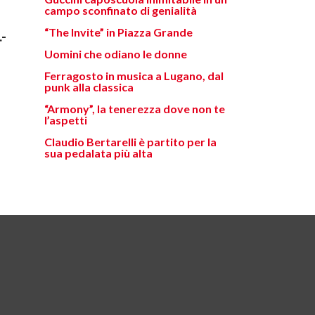
campo sconfinato di genialità
“The Invite” in Piazza Grande
-
Uomini che odiano le donne
Ferragosto in musica a Lugano, dal
punk alla classica
“Armony”, la tenerezza dove non te
l’aspetti
Claudio Bertarelli è partito per la
sua pedalata più alta