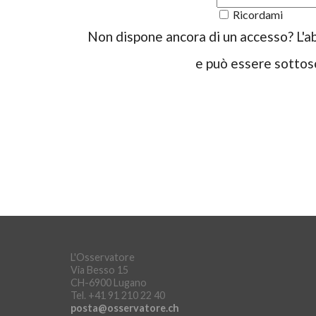
Ricordami
Non dispone ancora di un accesso? L'a
e può essere sottosc
L'Osservatore
Via Besso 15
CH-6900 Lugano
Tel. +41 91 210 22 40
posta@osservatore.ch