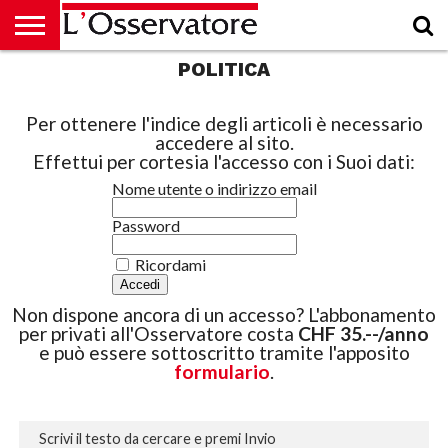
POLITICA
HOME
CULTURA
ECONOMIA
RUBRICHE
ARCHIVIO
PODCAST
ABBONAMENTO
CHI
ACCEDI
SIAMO
Per ottenere l'indice degli articoli è necessario
accedere al sito.
Effettui per cortesia l'accesso con i Suoi dati:
Nome utente o indirizzo email
Password
Ricordami
Non dispone ancora di un accesso? L'abbonamento
per privati all'Osservatore costa
CHF 35.--/anno
e può essere sottoscritto tramite l'apposito
formulario
.