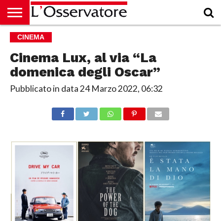
HOME
CINEMA
CULTURA
ECONOMIA
RUBRICHE
ARCHIVIO
PODCAST
ABBONAMENTO
CHI
ACCEDI
SIAMO
Cinema Lux, al via “La
domenica degli Oscar”
Pubblicato in data
24 Marzo 2022, 06:32