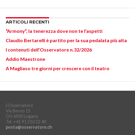
ARTICOLI RECENTI
“Armony”, la tenerezza dove non te l’aspetti
Claudio Bertarelli è partito per la sua pedalata più alta
I contenuti dell’Osservatore n.32/2026
Addio Maestrone
A Magliaso tre giorni per crescere con il teatro
L'Osservatore
Via Besso 15
CH-6900 Lugano
Tel. +41 91 210 22 40
posta@osservatore.ch