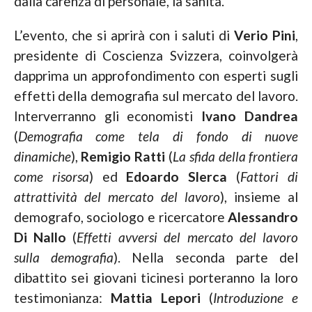
dalla carenza di personale, la sanità.
L’evento, che si aprirà con i saluti di
Verio Pini
,
presidente di Coscienza Svizzera, coinvolgerà
dapprima un approfondimento con esperti sugli
effetti della demografia sul mercato del lavoro.
Interverranno gli economisti
Ivano Dandrea
(
Demografia come tela di fondo di nuove
dinamiche
),
Remigio Ratti
(
La sfida della frontiera
come risorsa
) ed
Edoardo Slerca
(
Fattori di
attrattività del mercato del lavoro
), insieme al
demografo, sociologo e ricercatore
Alessandro
Di Nallo
(
Effetti avversi del mercato del lavoro
sulla demografia
). Nella seconda parte del
dibattito sei giovani ticinesi porteranno la loro
testimonianza:
Mattia Lepori
(
Introduzione e