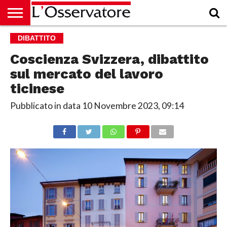
HOME
DIBATTITO
CULTURA
ECONOMIA
RUBRICHE
ARCHIVIO
PODCAST
ABBONAMENTO
CHI
ACCEDI
SIAMO
Coscienza Svizzera, dibattito
sul mercato del lavoro
ticinese
Pubblicato in data
10 Novembre 2023, 09:14