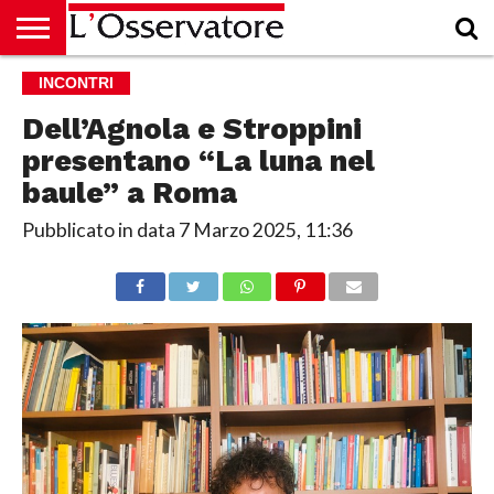
HOME
INCONTRI
CULTURA
ECONOMIA
RUBRICHE
ARCHIVIO
PODCAST
ABBONAMENTO
CHI
ACCEDI
SIAMO
Dell’Agnola e Stroppini
presentano “La luna nel
baule” a Roma
Pubblicato in data
7 Marzo 2025, 11:36