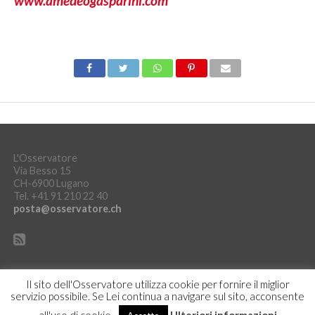
www.amedeogasparini.com
L'Osservatore
Via Besso 15
CH-6900 Lugano
Tel. +41 91 210 22 40
posta@osservatore.ch
Il sito dell'Osservatore utilizza cookie per fornire il miglior
servizio possibile. Se Lei continua a navigare sul sito, acconsente
DICHIARAZIONE SULLA PROTEZIONE DEI DATI
ACCEDI