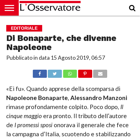
HOME
CULTURA
ECONOMIA
RUBRICHE
ARCHIVIO
PODCAST
ABBONAMENTO
CHI
ACCEDI
EDITORIALE
SIAMO
Di Bonaparte, che divenne
Napoleone
Pubblicato in data
15 Agosto 2019, 06:57
«Ei fu». Quando apprese della scomparsa di
Napoleone
Bonaparte
,
Alessandro Manzoni
rimase profondamente colpito. Poco dopo,
Il
cinque maggio
era pronto. Il tributo dell’autore
de
I promessi sposi
onorava il generale che fece
la campagna d’Italia, scuotendo e stabilizzando