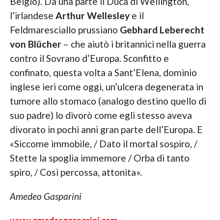
Belgio). Da una parte il Duca di Wellington,
l’irlandese
Arthur Wellesley
e il
Feldmaresciallo prussiano
Gebhard Leberecht
von Blücher
– che aiutò i britannici nella guerra
contro il Sovrano d’Europa. Sconfitto e
confinato, questa volta a Sant’Elena, dominio
inglese ieri come oggi, un’ulcera degenerata in
tumore allo stomaco (analogo destino quello di
suo padre) lo divorò come egli stesso aveva
divorato in pochi anni gran parte dell’Europa. E
«Siccome immobile, / Dato il mortal sospiro, /
Stette la spoglia immemore / Orba di tanto
spiro, / Così percossa, attonita».
Amedeo Gasparini