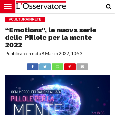
HOME
#CULTURAINRETE
CULTURA
ECONOMIA
RUBRICHE
ARCHIVIO
PODCAST
ABBONAMENTO
CHI
ACCEDI
SIAMO
“Emotions”, le nuova serie
delle Pillole per la mente
2022
Pubblicato in data
8 Marzo 2022, 10:53