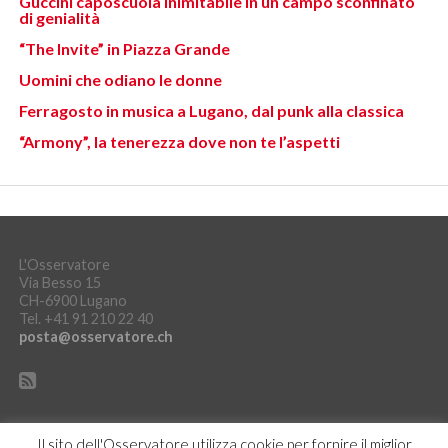
Guccini caposcuola inimitabile in un campo sconfinato
di genialità
“The Invite” in Piazza Grande
Uomini che odiano le donne
Ferragosto in musica a Lugano, dal punk alla classica
“Armony”, la tenerezza dove non te l’aspetti
L'Osservatore
Via Besso 15
CH-6900 Lugano
Tel. +41 91 210 22 40
posta@osservatore.ch
Il sito dell'Osservatore utilizza cookie per fornire il miglior