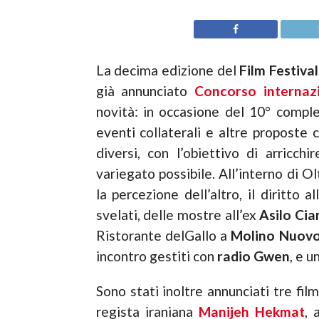
La decima edizione del
Film Festiva
già annunciato
Concorso internaz
novità: in occasione del 10° comp
eventi collaterali e altre proposte c
diversi, con l’obiettivo di arricch
variegato possibile. All’interno di O
la percezione dell’altro, il diritto 
svelati, delle mostre all’ex
Asilo Cia
Ristorante delGallo a
Molino Nuov
incontro gestiti con
radio Gwen
, e 
Sono stati inoltre annunciati tre fil
regista iraniana
Manijeh Hekmat
, 