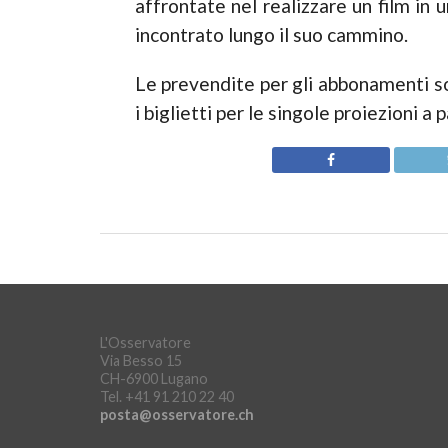
affrontate nel realizzare un film in
incontrato lungo il suo cammino.
Le prevendite per gli abbonamenti 
i biglietti per le singole proiezioni a 
L'Osservatore
Via Besso 15
CH-6900 Lugano
Tel. +41 91 210 22 40
posta@osservatore.ch