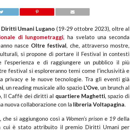
l Diritti Umani Lugano
(19-29 ottobre 2023), oltre al
ionale di lungometraggi
, ha svelato una seconda
leanno nasce
Oltre festival
, che, attraverso mostre,
ulturali, si propone di portare il Festival in contesti
ire l’esperienza e di raggiungere un pubblico il più
ltre festival si esploreranno temi come l’inclusività e
alla privacy e le nuove tecnologie. Tra gli eventi già
ni
, un reading musicale allo spazio
L’Ove
, un brunch al
o
, Il Caffè dei diritti al
quartiere Maghetti
, spazio di
una nuova collaborazione con la
libreria Voltapagina
.
m, che si aggiungono così a
Women’s prison
e
19
della
a cui è stato attribuito il premio Diritti Umani per