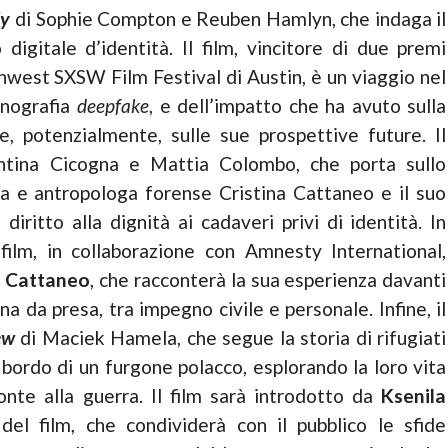
dy
di Sophie Compton e Reuben Hamlyn, che indaga il
digitale d’identità. Il film, vincitore di due premi
thwest SXSW Film Festival di Austin, è un viaggio nel
rnografia
deepfake
, e dell’impatto che ha avuto sulla
e, potenzialmente, sulle sue prospettive future. Il
ntina Cicogna e Mattia Colombo, che porta sullo
a e antropologa forense Cristina Cattaneo e il suo
iritto alla dignità ai cadaveri privi di identità. In
film, in collaborazione con Amnesty International,
a Cattaneo
, che racconterà la sua esperienza davanti
na da presa, tra impegno civile e personale. Infine, il
iew
di Maciek Hamela, che segue la storia di rifugiati
a bordo di un furgone polacco, esplorando la loro vita
onte alla guerra. Il film sarà introdotto da
Ksenila
 del film, che condividerà con il pubblico le sfide