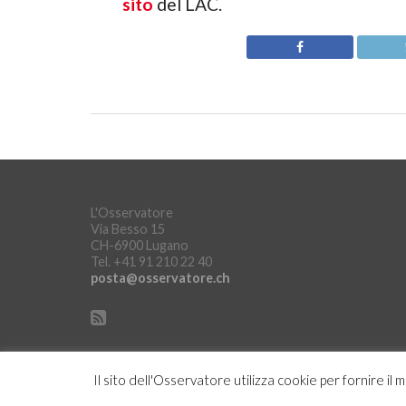
sito
del LAC.
L'Osservatore
Via Besso 15
CH-6900 Lugano
Tel. +41 91 210 22 40
posta@osservatore.ch
Il sito dell'Osservatore utilizza cookie per fornire il 
Copyright © L'Osservatore