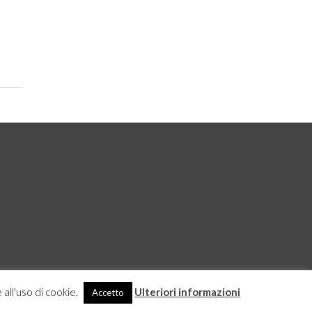
 all'uso di cookie.
Ulteriori informazioni
Accetto
DICHIARAZIONE SULLA PROTEZIONE DEI DATI
ACCEDI