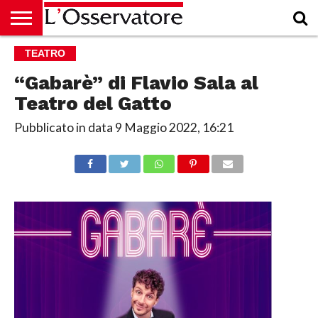
HOME
TEATRO
CULTURA
ECONOMIA
RUBRICHE
ARCHIVIO
PODCAST
ABBONAMENTO
CHI
ACCEDI
SIAMO
“Gabarè” di Flavio Sala al
Teatro del Gatto
Pubblicato in data
9 Maggio 2022, 16:21