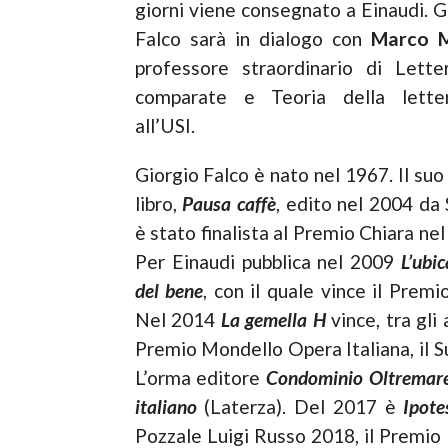
giorni viene consegnato a Einaudi. G
Falco sarà in dialogo con
Marco 
professore straordinario di Lette
comparate e Teoria della letter
all’USI.
Giorgio Falco è nato nel 1967. Il suo
libro,
Pausa caffè
, edito nel 2004 da 
è stato finalista al Premio Chiara nel
Per Einaudi pubblica nel 2009
L’ubi
del bene
, con il quale vince il Premi
Nel 2014
La gemella H
vince, tra gli a
Premio Mondello Opera Italiana, il 
L’orma editore
Condominio Oltremar
italiano
(Laterza). Del 2017 è
Ipote
Pozzale Luigi Russo 2018, il Premio 