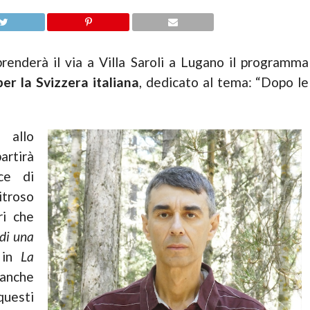
 prenderà il via a Villa Saroli a Lugano il programma
er la Svizzera italiana
, dedicato al tema: “Dopo le
 allo
rtirà
ce di
itroso
ri che
 di una
 in
La
anche
questi