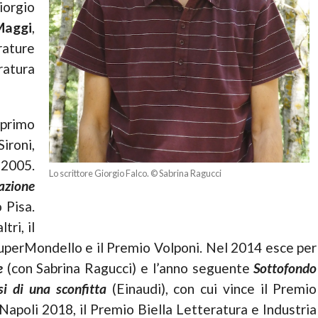
iorgio
Maggi
,
rature
atura
 primo
Sironi,
 2005.
Lo scrittore Giorgio Falco. © Sabrina Ragucci
cazione
o Pisa.
ltri, il
SuperMondello e il Premio Volponi. Nel 2014 esce per
e
(con Sabrina Ragucci) e l’anno seguente
Sottofondo
si di una sconfitta
(Einaudi), con cui vince il Premio
Napoli 2018, il Premio Biella Letteratura e Industria