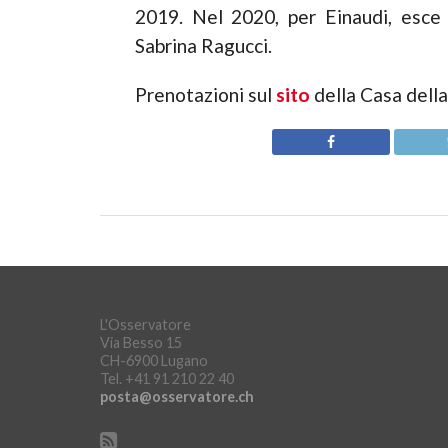
2019. Nel 2020, per Einaudi, esc
Sabrina Ragucci.
Prenotazioni sul
sito
della Casa della
L'Osservatore
Via Besso 15
CH-6900 Lugano
Tel. +41 91 210 22 40
posta@osservatore.ch