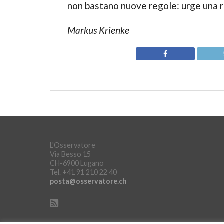
non bastano nuove regole: urge una ri
Markus Krienke
L'Osservatore
Via Besso 15
CH-6900 Lugano
Tel. +41 91 210 22 40
posta@osservatore.ch