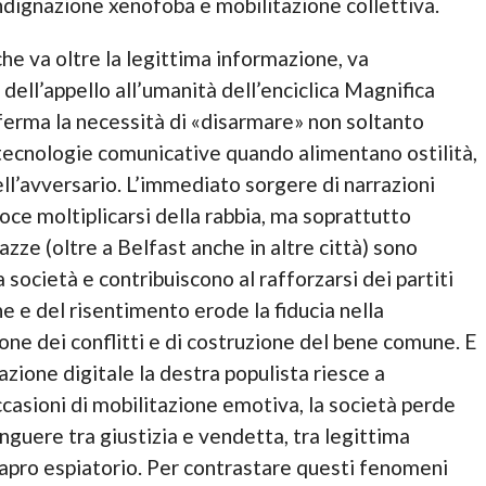
ndignazione xenofoba e mobilitazione collettiva.
he va oltre la legittima informazione, va
ell’appello all’umanità dell’enciclica Magnifica
erma la necessità di «disarmare» non soltanto
le tecnologie comunicative quando alimentano ostilità,
ll’avversario. L’immediato sorgere di narrazioni
eloce moltiplicarsi della rabbia, ma soprattutto
iazze (oltre a Belfast anche in altre città) sono
ocietà e contribuiscono al rafforzarsi dei partiti
one e del risentimento erode la fiducia nella
e dei conflitti e di costruzione del bene comune. E
azione digitale la destra populista riesce a
casioni di mobilitazione emotiva, la società perde
nguere tra giustizia e vendetta, tra legittima
n capro espiatorio. Per contrastare questi fenomeni