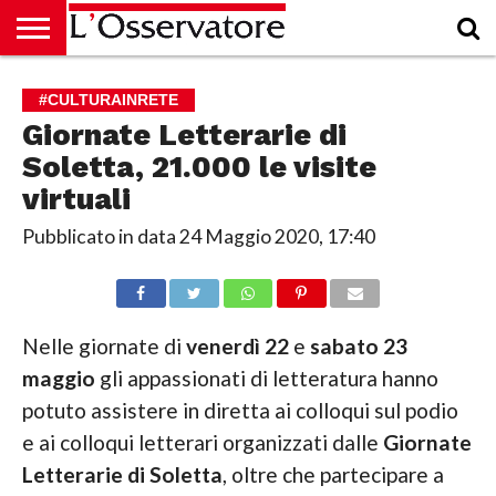
HOME
CULTURA
ECONOMIA
RUBRICHE
ARCHIVIO
PODCAST
ABBONAMENTO
CHI
ACCEDI
#CULTURAINRETE
SIAMO
Giornate Letterarie di
Soletta, 21.000 le visite
virtuali
Pubblicato in data
24 Maggio 2020, 17:40
Nelle giornate di
venerdì 22
e
sabato 23
maggio
gli appassionati di letteratura hanno
potuto assistere in diretta ai colloqui sul podio
e ai colloqui letterari organizzati dalle
Giornate
Letterarie di Soletta
, oltre che partecipare a