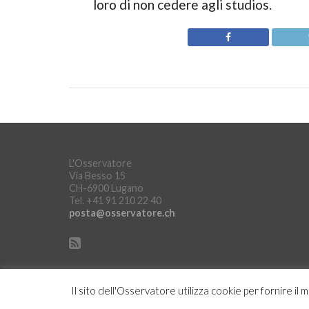
loro di non cedere agli studios.
L'Osservatore
Via Besso 15
CH-6900 Lugano
Tel. +41 91 210 22 40
posta@osservatore.ch
Il sito dell'Osservatore utilizza cookie per fornire il 
Copyright © L'Osservatore