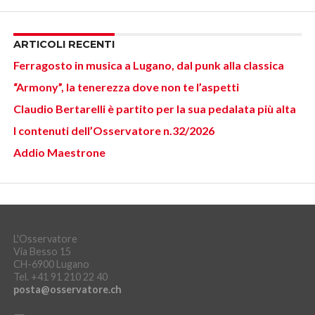
ARTICOLI RECENTI
Ferragosto in musica a Lugano, dal punk alla classica
“Armony”, la tenerezza dove non te l’aspetti
Claudio Bertarelli è partito per la sua pedalata più alta
I contenuti dell’Osservatore n.32/2026
Addio Maestrone
L'Osservatore
Via Besso 15
CH-6900 Lugano
Tel. +41 91 210 22 40
posta@osservatore.ch