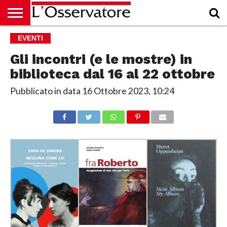
HOME
EVENTI
CULTURA
ECONOMIA
RUBRICHE
ARCHIVIO
PODCAST
ABBONAMENTO
CHI
ACCEDI
SIAMO
Gli incontri (e le mostre) in
biblioteca dal 16 al 22 ottobre
Pubblicato in data
16 Ottobre 2023, 10:24