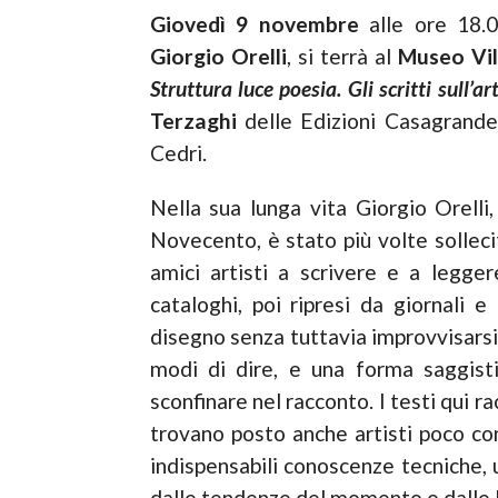
Giovedì 9 novembre
alle ore 18.0
Giorgio Orelli
, si terrà al
Museo Vil
Struttura luce poesia. Gli scritti sull’ar
Terzaghi
delle Edizioni Casagrand
Cedri.
Nella sua lunga vita Giorgio Orelli,
Novecento, è stato più volte solleci
amici artisti a scrivere e a legge
cataloghi, poi ripresi da giornali e 
disegno senza tuttavia improvvisarsi 
modi di dire, e una forma saggist
sconfinare nel racconto. I testi qui ra
trovano posto anche artisti poco co
indispensabili conoscenze tecniche, u
dalle tendenze del momento o dalle lu