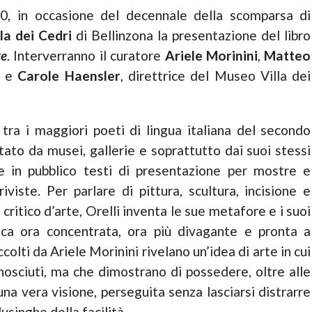
0, in occasione del decennale della scomparsa di
la dei Cedri
di Bellinzona la presentazione del libro
te
. Interverranno il curatore
Ariele Morinini
,
Matteo
e e
Carole Haensler
, direttrice del Museo Villa dei
 tra i maggiori poeti di lingua italiana del secondo
tato da musei, gallerie e soprattutto dai suoi stessi
re in pubblico testi di presentazione per mostre e
riviste. Per parlare di pittura, scultura, incisione e
critico d’arte, Orelli inventa le sue metafore e i suoi
ica ora concentrata, ora più divagante e pronta a
ccolti da Ariele Morinini rivelano un’idea di arte in cui
nosciuti, ma che dimostrano di possedere, oltre alle
na vera visione, perseguita senza lasciarsi distrarre
singhe della facilità.