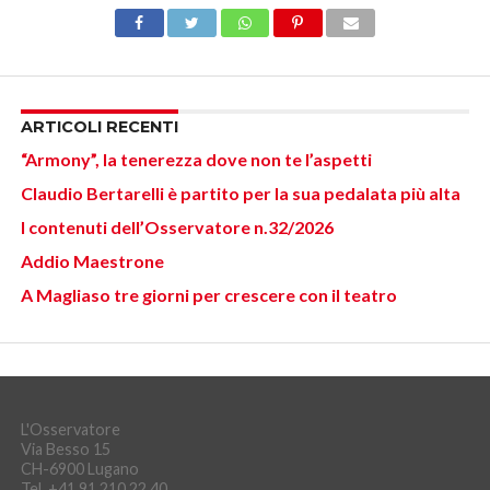
ARTICOLI RECENTI
“Armony”, la tenerezza dove non te l’aspetti
Claudio Bertarelli è partito per la sua pedalata più alta
I contenuti dell’Osservatore n.32/2026
Addio Maestrone
A Magliaso tre giorni per crescere con il teatro
L'Osservatore
Via Besso 15
CH-6900 Lugano
Tel. +41 91 210 22 40