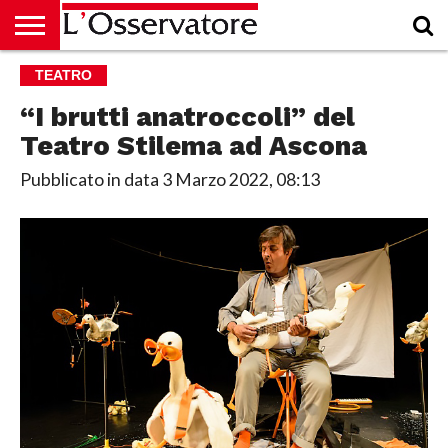
HOME
TEATRO
CULTURA
ECONOMIA
RUBRICHE
ARCHIVIO
PODCAST
ABBONAMENTO
CHI
ACCEDI
SIAMO
“I brutti anatroccoli” del
Teatro Stilema ad Ascona
Pubblicato in data
3 Marzo 2022, 08:13