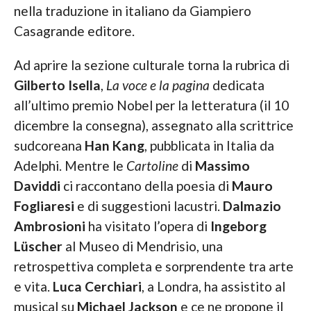
nella traduzione in italiano da Giampiero
Casagrande editore.
Ad aprire la sezione culturale torna la rubrica di
Gilberto Isella
,
La voce e la pagina
dedicata
all’ultimo premio Nobel per la letteratura (il 10
dicembre la consegna), assegnato alla scrittrice
sudcoreana
Han Kang
, pubblicata in Italia da
Adelphi. Mentre le
Cartoline
di
Massimo
Daviddi
ci raccontano della poesia di
Mauro
Fogliaresi
e di suggestioni lacustri.
Dalmazio
Ambrosioni
ha visitato
l’opera
di
Ingeborg
Lüscher
al Museo di Mendrisio, una
retrospettiva completa e sorprendente tra arte
e vita.
Luca Cerchiari
, a Londra, ha assistito al
musical su
Michael Jackson
e ce ne propone il