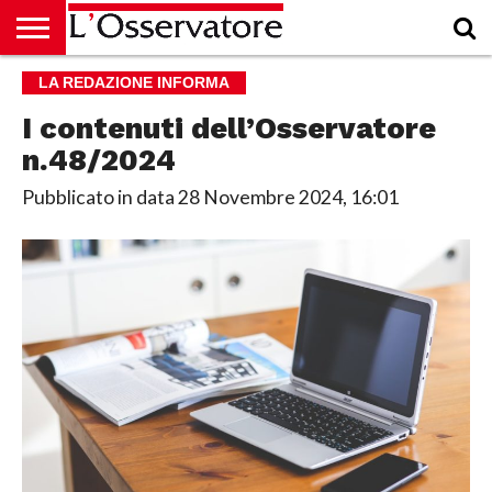
HOME
LA REDAZIONE INFORMA
CULTURA
ECONOMIA
RUBRICHE
ARCHIVIO
PODCAST
ABBONAMENTO
CHI
ACCEDI
SIAMO
I contenuti dell’Osservatore
n.48/2024
Pubblicato in data
28 Novembre 2024, 16:01