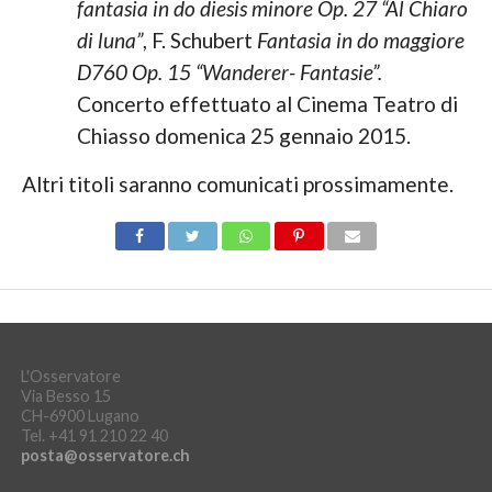
fantasia in do diesis minore Op. 27 “Al Chiaro
di
luna”
, F. Schubert
Fantasia in do maggiore
D760 Op. 15 “Wanderer- Fantasie”.
Concerto effettuato al Cinema Teatro di
Chiasso domenica 25 gennaio 2015.
Altri titoli saranno comunicati prossimamente.
L'Osservatore
Via Besso 15
CH-6900 Lugano
Tel. +41 91 210 22 40
posta@osservatore.ch