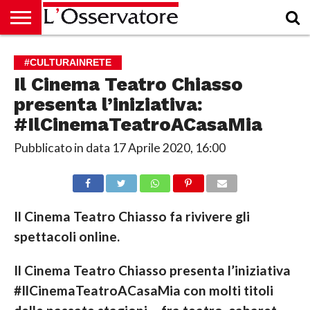
HOME
CULTURA
ECONOMIA
RUBRICHE
ARCHIVIO
PODCAST
ABBONAMENTO
CHI
ACCEDI
#CULTURAINRETE
SIAMO
Il Cinema Teatro Chiasso
presenta l’iniziativa:
#IlCinemaTeatroACasaMia
Pubblicato in data
17 Aprile 2020, 16:00
Il Cinema Teatro Chiasso fa rivivere gli
spettacoli online.
Il Cinema Teatro Chiasso presenta l’iniziativa
#IlCinemaTeatroACasaMia con molti titoli