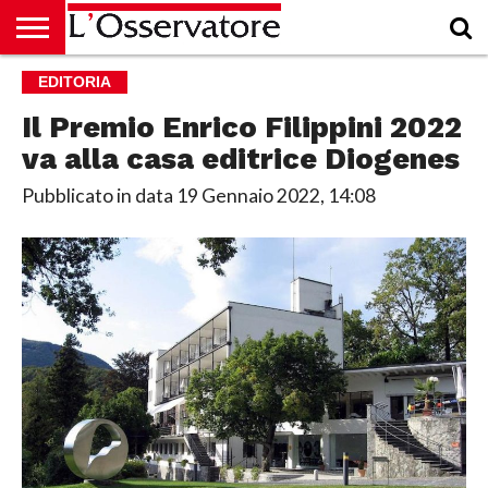
HOME
EDITORIA
CULTURA
ECONOMIA
RUBRICHE
ARCHIVIO
PODCAST
ABBONAMENTO
CHI
ACCEDI
SIAMO
Il Premio Enrico Filippini 2022
va alla casa editrice Diogenes
Pubblicato in data
19 Gennaio 2022, 14:08