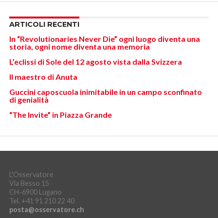
ARTICOLI RECENTI
In “Revolutionaries Never Die” ogni luogo diventa una
storia, ogni nome diventa una memoria
L’eclissi di Sole del 12 agosto vista dalla Svizzera
Il maestro di Anuta
Guccini caposcuola inimitabile in un campo sconfinato
di genialità
“The Invite” in Piazza Grande
L'Osservatore
Via Besso 15
CH-6900 Lugano
Tel. +41 91 210 22 40
posta@osservatore.ch