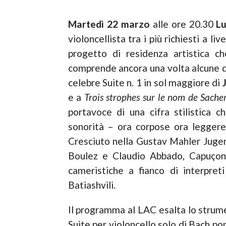
Martedì 22 marzo
alle ore 20.30
L
violoncellista tra i più richiesti a li
progetto di residenza artistica c
comprende ancora una volta alcune de
celebre Suite n. 1 in sol maggiore di
e a
Trois strophes sur le nom de Sache
portavoce di una cifra stilistica c
sonorità – ora corpose ora leggere
Cresciuto nella Gustav Mahler Jugen
Boulez e Claudio Abbado, Capuçon a
cameristiche a fianco di interpre
Batiashvili.
Il programma al LAC esalta lo strumen
Suite per violoncello solo di Bach po