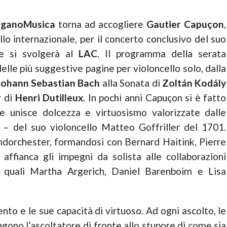
uganoMusica
torna ad accogliere
Gautier Capuçon
,
vello internazionale, per il concerto conclusivo del suo
he si svolgerà al
LAC
. Il programma della serata
lle più suggestive pagine per violoncello solo, dalla
Johann Sebastian Bach
alla Sonata di
Zoltán Kodály
r
di
Henri Dutilleux
. In pochi anni Capuçon si è fatto
he unisce dolcezza e virtuosismo valorizzate dalle
 – del suo violoncello Matteo Goffriller del 1701.
dorchester, formandosi con Bernard Haitink, Pierre
ffianca gli impegni da solista alle collaborazioni
ti quali Martha Argerich, Daniel Barenboim e Lisa
to e le sue capacità di virtuoso. Ad ogni ascolto, le
ngono l’ascoltatore di fronte allo stupore di come sia